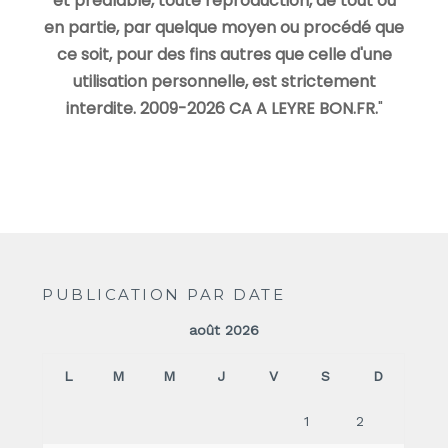
et préalable, toute reproduction, de tout ou
en partie, par quelque moyen ou procédé que
ce soit, pour des fins autres que celle d'une
utilisation personnelle, est strictement
interdite. 2009-2026 CA A LEYRE BON.FR.
"
PUBLICATION PAR DATE
août 2026
L
M
M
J
V
S
D
1
2