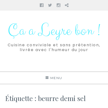
Facebook
Twitter
Instagram
Pinterest
Aller
au
Ça a Leyre bon !
contenu
Cuisine conviviale et sans prétention,
livrée avec l'humeur du jour
MENU
Étiquette :
beurre demi sel