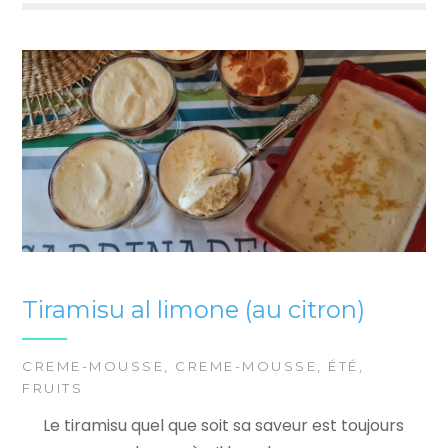
Tiramisu al limone (au citron)
CREME-MOUSSE
,
CREME-MOUSSE
,
ÉTÉ
,
FRUITS
Le tiramisu quel que soit sa saveur est toujours