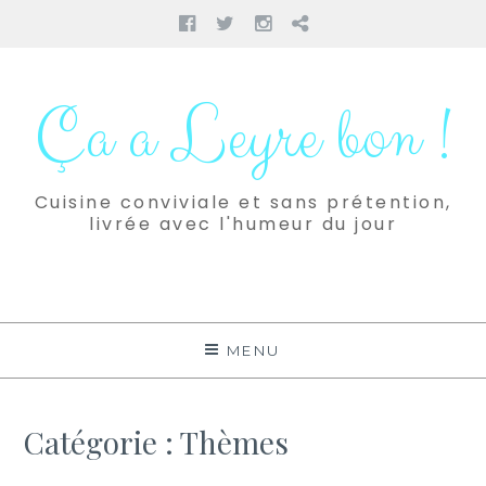
Facebook
Twitter
Instagram
Pinterest
Aller
au
Ça a Leyre bon !
contenu
Cuisine conviviale et sans prétention,
livrée avec l'humeur du jour
MENU
Catégorie :
Thèmes