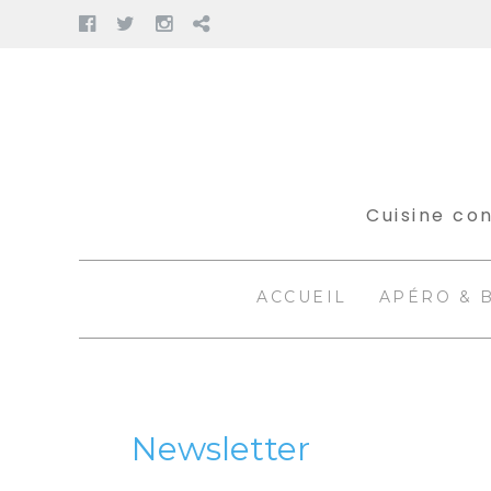
Facebook
Twitter
Instagram
Pinterest
Aller
au
contenu
Cuisine con
ACCUEIL
APÉRO & 
Newsletter