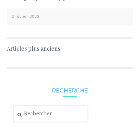
2 février 2023
Navigation
Articles plus anciens
des
articles
RECHERCHE
Rechercher :