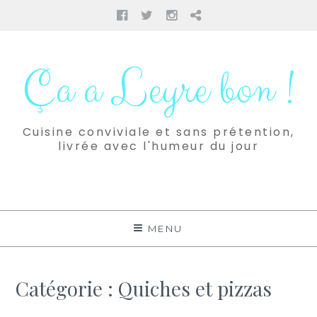
Facebook
Twitter
Instagram
Pinterest
Aller
au
Ça a Leyre bon !
contenu
Cuisine conviviale et sans prétention,
livrée avec l'humeur du jour
MENU
Catégorie :
Quiches et pizzas