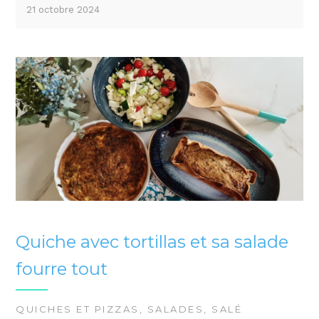
21 octobre 2024
Quiche avec tortillas et sa salade
fourre tout
QUICHES ET PIZZAS
,
SALADES
,
SALÉ