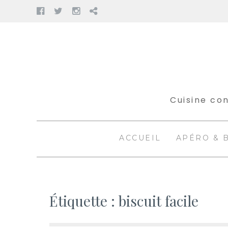
Facebook
Twitter
Instagram
Pinterest
Aller
au
contenu
Cuisine con
ACCUEIL
APÉRO & 
Étiquette :
biscuit facile