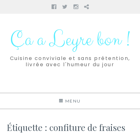
Facebook
Twitter
Instagram
Pinterest
Aller
au
Ça a Leyre bon !
contenu
Cuisine conviviale et sans prétention,
livrée avec l'humeur du jour
MENU
Étiquette :
confiture de fraises