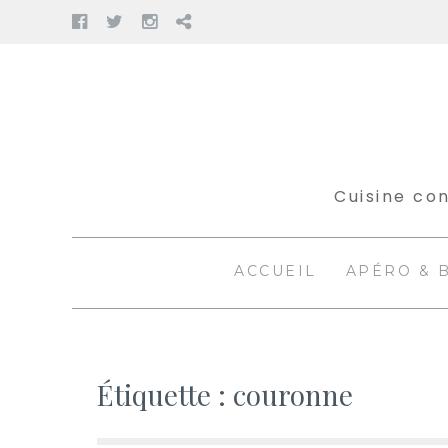
Facebook
Twitter
Instagram
Pinterest
Aller
au
contenu
Cuisine con
ACCUEIL
APÉRO & 
Étiquette :
couronne