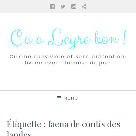
Facebook
Twitter
Instagram
Pinterest
Aller
au
Ça a Leyre bon !
contenu
Cuisine conviviale et sans prétention,
livrée avec l'humeur du jour
MENU
Étiquette :
faena de contis des
landes