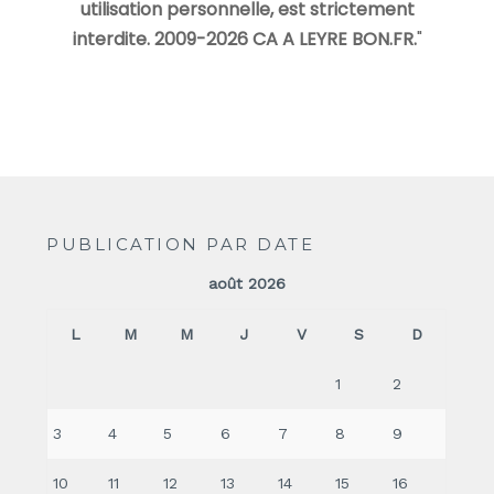
utilisation personnelle, est strictement
interdite. 2009-2026 CA A LEYRE BON.FR.
"
PUBLICATION PAR DATE
août 2026
L
M
M
J
V
S
D
1
2
3
4
5
6
7
8
9
10
11
12
13
14
15
16