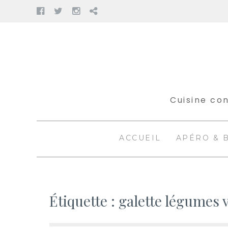
Facebook
Twitter
Instagram
Pinterest
Aller
au
contenu
Cuisine con
ACCUEIL
APÉRO & 
Étiquette :
galette légumes 