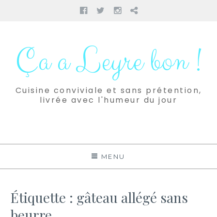
Facebook
Twitter
Instagram
Pinterest
Aller
au
Ça a Leyre bon !
contenu
Cuisine conviviale et sans prétention,
livrée avec l'humeur du jour
MENU
Étiquette :
gâteau allégé sans
beurre