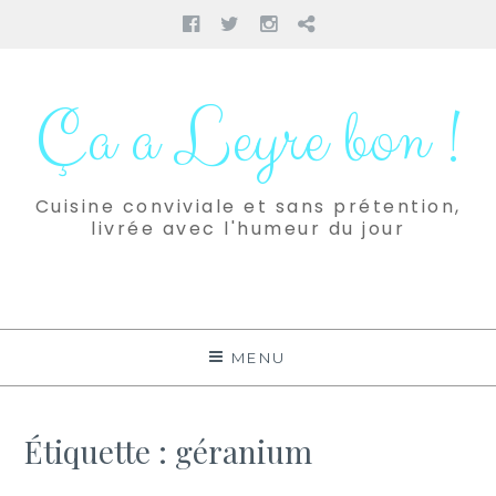
Facebook
Twitter
Instagram
Pinterest
Aller
au
Ça a Leyre bon !
contenu
Cuisine conviviale et sans prétention,
livrée avec l'humeur du jour
MENU
Étiquette :
géranium