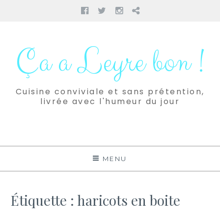
Facebook
Twitter
Instagram
Pinterest
Aller
au
Ça a Leyre bon !
contenu
Cuisine conviviale et sans prétention,
livrée avec l'humeur du jour
MENU
Étiquette :
haricots en boite