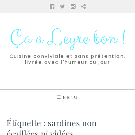
Facebook
Twitter
Instagram
Pinterest
Aller
au
Ça a Leyre bon !
contenu
Cuisine conviviale et sans prétention,
livrée avec l'humeur du jour
MENU
Étiquette :
sardines non
écaillées ni vidées