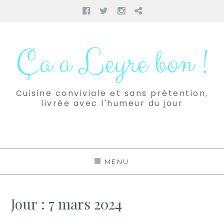
Facebook
Twitter
Instagram
Pinterest
Aller
au
Ça a Leyre bon !
contenu
Cuisine conviviale et sans prétention,
livrée avec l'humeur du jour
MENU
Jour :
7 mars 2024