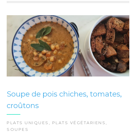
Soupe de pois chiches, tomates,
croûtons
PLATS UNIQUES
,
PLATS VÉGÉTARIENS
,
SOUPES