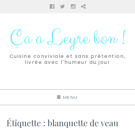
Facebook
Twitter
Instagram
Pinterest
Aller
au
Ça a Leyre bon !
contenu
Cuisine conviviale et sans prétention,
livrée avec l'humeur du jour
MENU
Étiquette :
blanquette de veau