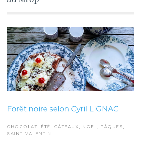
Forêt noire selon Cyril LIGNAC
CHOCOLAT
,
ÉTÉ
,
GÂTEAUX
,
NOËL
,
PÂQUES
,
SAINT-VALENTIN