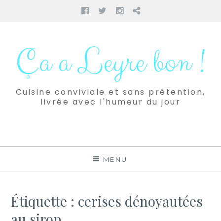
Facebook
Twitter
Instagram
Pinterest
Aller
au
Ça a Leyre bon !
contenu
Cuisine conviviale et sans prétention,
livrée avec l'humeur du jour
MENU
Étiquette :
cerises dénoyautées
au sirop