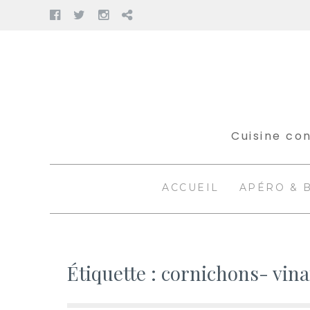
Facebook
Twitter
Instagram
Pinterest
Aller
au
contenu
Cuisine con
ACCUEIL
APÉRO & 
Étiquette :
cornichons- vina