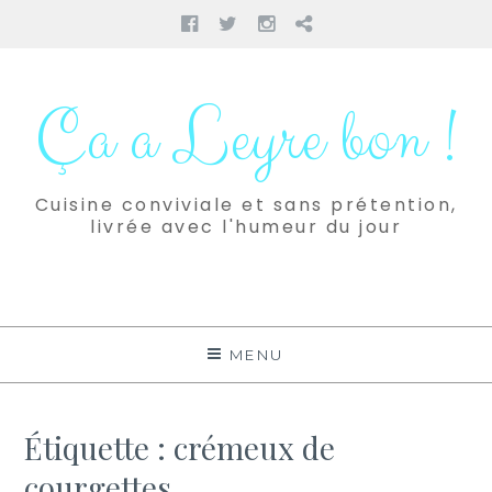
Facebook
Twitter
Instagram
Pinterest
Aller
au
Ça a Leyre bon !
contenu
Cuisine conviviale et sans prétention,
livrée avec l'humeur du jour
MENU
Étiquette :
crémeux de
courgettes