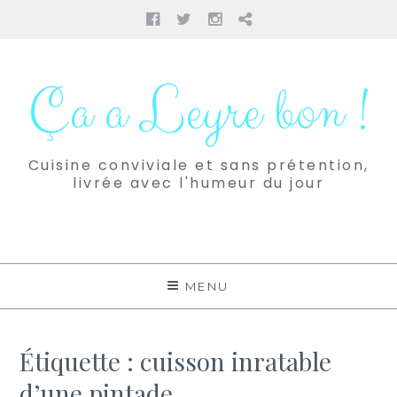
Facebook
Twitter
Instagram
Pinterest
Aller
au
Ça a Leyre bon !
contenu
Cuisine conviviale et sans prétention,
livrée avec l'humeur du jour
MENU
Étiquette :
cuisson inratable
d’une pintade