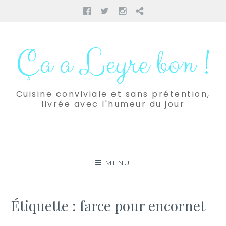
Facebook
Twitter
Instagram
Pinterest
Aller
au
Ça a Leyre bon !
contenu
Cuisine conviviale et sans prétention,
livrée avec l'humeur du jour
MENU
Étiquette :
farce pour encornet