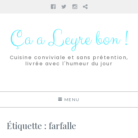
Facebook
Twitter
Instagram
Pinterest
Aller
au
Ça a Leyre bon !
contenu
Cuisine conviviale et sans prétention,
livrée avec l'humeur du jour
MENU
Étiquette :
farfalle