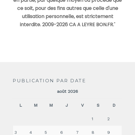
en partie, par quelque moyen ou procédé que
ce soit, pour des fins autres que celle d'une
utilisation personnelle, est strictement
interdite. 2009-2026 CA A LEYRE BON.FR.
"
PUBLICATION PAR DATE
août 2026
L
M
M
J
V
S
D
1
2
3
4
5
6
7
8
9