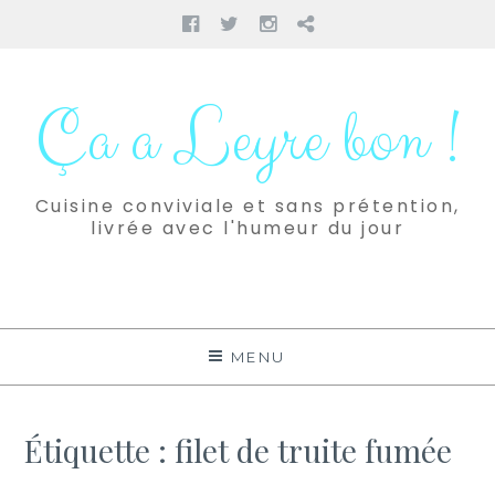
Facebook
Twitter
Instagram
Pinterest
Aller
au
Ça a Leyre bon !
contenu
Cuisine conviviale et sans prétention,
livrée avec l'humeur du jour
MENU
Étiquette :
filet de truite fumée