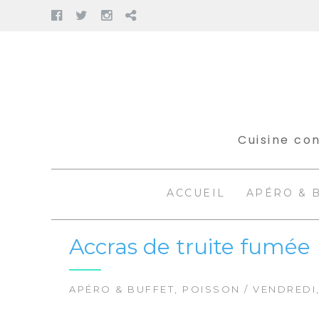
Facebook
Twitter
Instagram
Pinterest
Aller
au
contenu
Cuisine con
ACCUEIL
APÉRO & 
Accras de truite fumée
APÉRO & BUFFET
,
POISSON
/ VENDREDI,