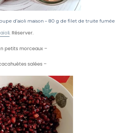
soupe d’aioli maison – 80 g de filet de truite fumée
’aïoli
. Réserver.
en petits morceaux –
 cacahuètes salées –