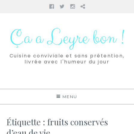
Facebook
Twitter
Instagram
Pinterest
Aller
au
Ça a Leyre bon !
contenu
Cuisine conviviale et sans prétention,
livrée avec l'humeur du jour
MENU
Étiquette :
fruits conservés
d’eau de vie