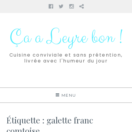
Facebook
Twitter
Instagram
Pinterest
Aller
au
Ça a Leyre bon !
contenu
Cuisine conviviale et sans prétention,
livrée avec l'humeur du jour
MENU
Étiquette :
galette franc
comtoise