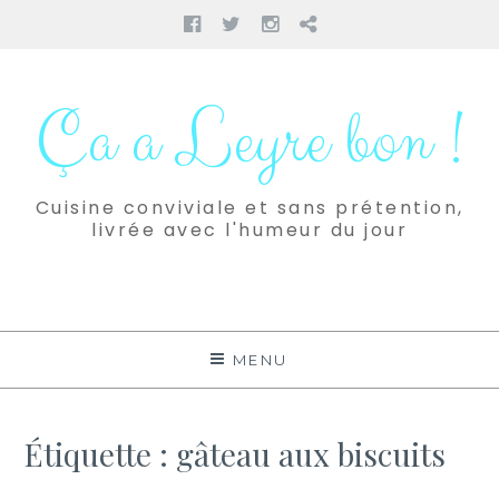
Facebook
Twitter
Instagram
Pinterest
Aller
au
Ça a Leyre bon !
contenu
Cuisine conviviale et sans prétention,
livrée avec l'humeur du jour
MENU
Étiquette :
gâteau aux biscuits