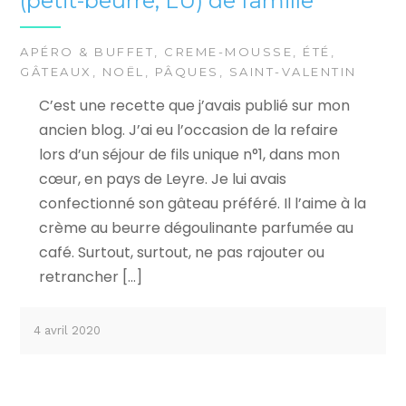
(petit-beurre, LU) de famille
APÉRO & BUFFET
,
CREME-MOUSSE
,
ÉTÉ
,
GÂTEAUX
,
NOËL
,
PÂQUES
,
SAINT-VALENTIN
C’est une recette que j’avais publié sur mon
ancien blog. J’ai eu l’occasion de la refaire
lors d’un séjour de fils unique n°1, dans mon
cœur, en pays de Leyre. Je lui avais
confectionné son gâteau préféré. Il l’aime à la
crème au beurre dégoulinante parfumée au
café. Surtout, surtout, ne pas rajouter ou
retrancher […]
4 avril 2020