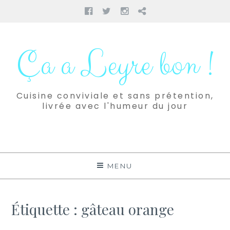
Facebook
Twitter
Instagram
Pinterest
Aller
au
Ça a Leyre bon !
contenu
Cuisine conviviale et sans prétention,
livrée avec l'humeur du jour
MENU
Étiquette :
gâteau orange