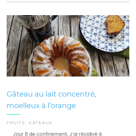
Gâteau au lait concentré,
moelleux à l’orange
FRUITS
,
GÂTEAUX
Jour 8 de confinement. J’ai récidivé à