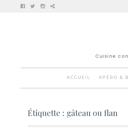
Facebook
Twitter
Instagram
Pinterest
Aller
au
contenu
Cuisine con
ACCUEIL
APÉRO & 
Étiquette :
gâteau ou flan