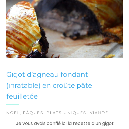
Gigot d’agneau fondant
(inratable) en croûte pâte
feuilletée
NOËL
,
PÂQUES
,
PLATS UNIQUES
,
VIANDE
Je vous avais confié ici la recette d’un gigot