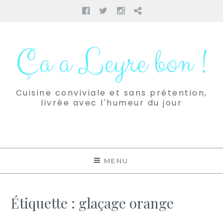
Facebook
Twitter
Instagram
Pinterest
Aller
au
Ça a Leyre bon !
contenu
Cuisine conviviale et sans prétention,
livrée avec l'humeur du jour
MENU
Étiquette :
glaçage orange