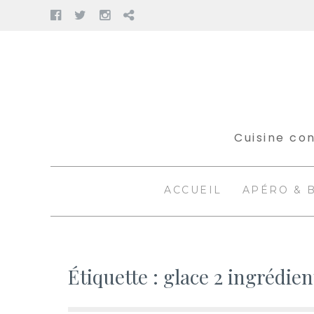
Facebook
Twitter
Instagram
Pinterest
Aller
au
contenu
Cuisine con
ACCUEIL
APÉRO & 
Étiquette :
glace 2 ingrédien