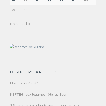
29
30
« Mai
Juil »
DERNIERS ARTICLES
Moka praliné café
KEFTEGI aux légumes rôtis au four
Gâteau marbré à la pistache, coque chocolat