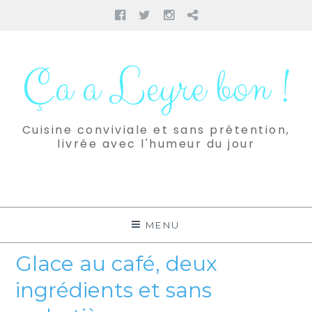
Facebook
Twitter
Instagram
Pinterest
Aller
au
Ça a Leyre bon !
contenu
Cuisine conviviale et sans prétention,
livrée avec l'humeur du jour
MENU
Glace au café, deux
ingrédients et sans