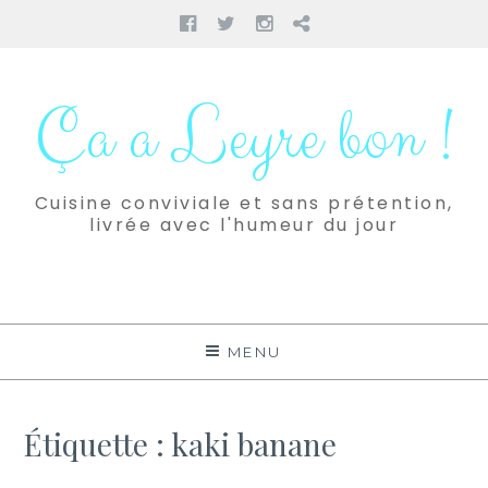
Facebook
Twitter
Instagram
Pinterest
Aller
au
Ça a Leyre bon !
contenu
Cuisine conviviale et sans prétention,
livrée avec l'humeur du jour
MENU
Étiquette :
kaki banane