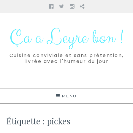
Facebook
Twitter
Instagram
Pinterest
Aller
au
Ça a Leyre bon !
contenu
Cuisine conviviale et sans prétention,
livrée avec l'humeur du jour
MENU
Étiquette :
pickes