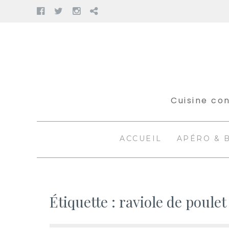
Facebook
Twitter
Instagram
Pinterest
Aller
au
contenu
Cuisine con
ACCUEIL
APÉRO & 
Étiquette :
raviole de poulet