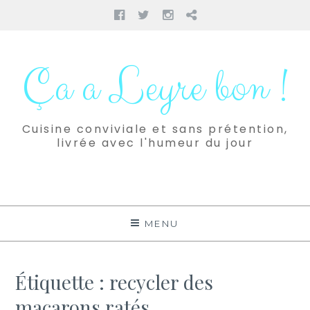
Facebook
Twitter
Instagram
Pinterest
Aller
au
Ça a Leyre bon !
contenu
Cuisine conviviale et sans prétention,
livrée avec l'humeur du jour
MENU
Étiquette :
recycler des
macarons ratés