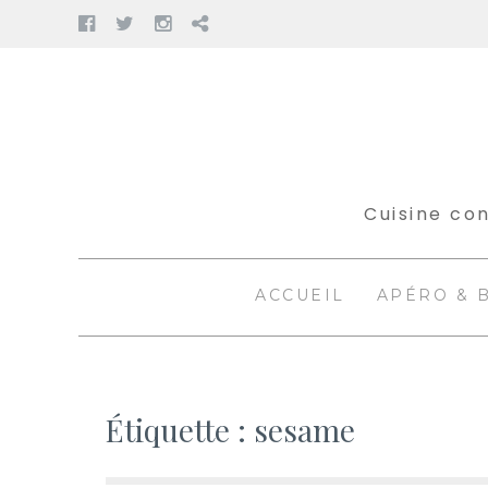
Facebook
Twitter
Instagram
Pinterest
Aller
au
contenu
Cuisine con
ACCUEIL
APÉRO & 
Étiquette :
sesame