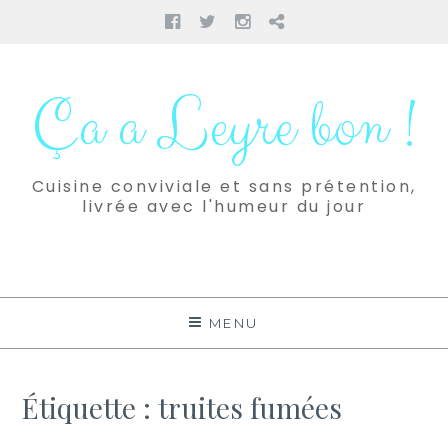
Facebook
Twitter
Instagram
Pinterest
Aller
au
Ça a Leyre bon !
contenu
Cuisine conviviale et sans prétention,
livrée avec l'humeur du jour
MENU
Étiquette :
truites fumées