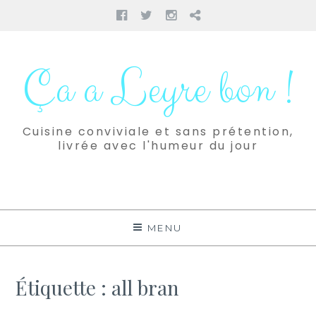
Facebook
Twitter
Instagram
Pinterest
Aller
au
Ça a Leyre bon !
contenu
Cuisine conviviale et sans prétention,
livrée avec l'humeur du jour
MENU
Étiquette :
all bran