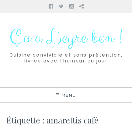
Facebook
Twitter
Instagram
Pinterest
Aller
au
Ça a Leyre bon !
contenu
Cuisine conviviale et sans prétention,
livrée avec l'humeur du jour
MENU
Étiquette :
amarettis café