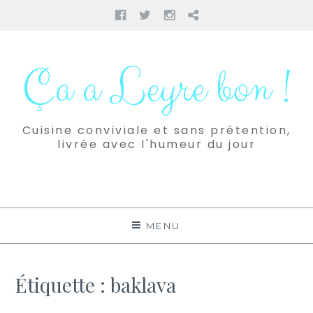
Facebook
Twitter
Instagram
Pinterest
Aller
au
Ça a Leyre bon !
contenu
Cuisine conviviale et sans prétention,
livrée avec l'humeur du jour
MENU
Étiquette :
baklava