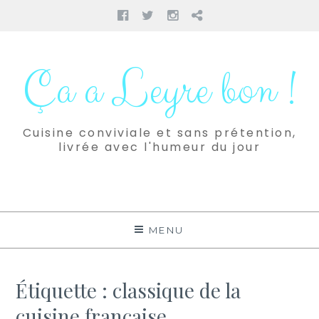
Facebook
Twitter
Instagram
Pinterest
Aller
au
Ça a Leyre bon !
contenu
Cuisine conviviale et sans prétention,
livrée avec l'humeur du jour
MENU
Étiquette :
classique de la
cuisine française