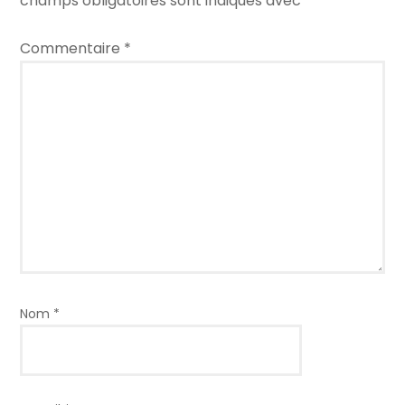
champs obligatoires sont indiqués avec
*
Commentaire
*
Nom
*