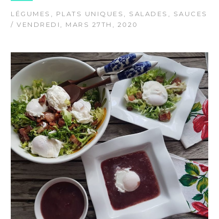
LÉGUMES
,
PLATS UNIQUES
,
SALADES
,
SAUCES
/ VENDREDI, MARS 27TH, 2020