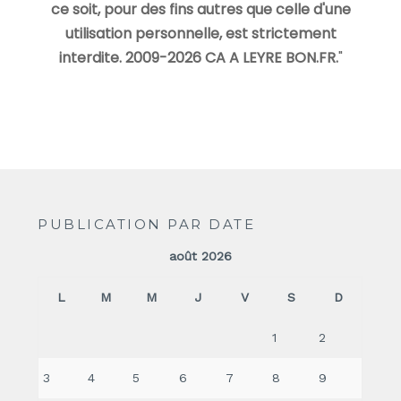
ce soit, pour des fins autres que celle d'une
utilisation personnelle, est strictement
interdite. 2009-2026 CA A LEYRE BON.FR.
"
PUBLICATION PAR DATE
août 2026
L
M
M
J
V
S
D
1
2
3
4
5
6
7
8
9