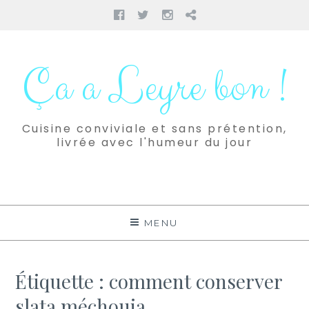
Facebook
Twitter
Instagram
Pinterest
Aller
au
Ça a Leyre bon !
contenu
Cuisine conviviale et sans prétention,
livrée avec l'humeur du jour
MENU
Étiquette :
comment conserver
slata méchouia