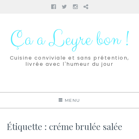
Facebook
Twitter
Instagram
Pinterest
Aller
au
Ça a Leyre bon !
contenu
Cuisine conviviale et sans prétention,
livrée avec l'humeur du jour
MENU
Étiquette :
créme brulée salée