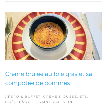
Crème brulée au foie gras et sa
compotée de pommes
APÉRO & BUFFET
,
CREME-MOUSSE
,
ÉTÉ
,
NOËL
,
PÂQUES
,
SAINT-VALENTIN