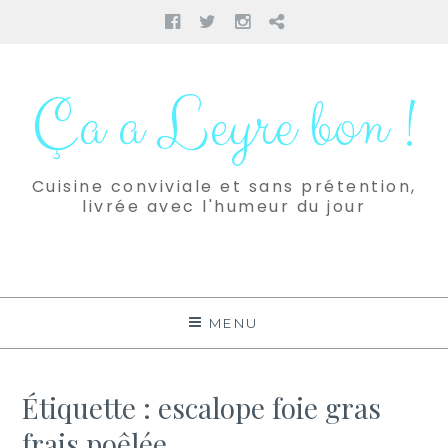
Facebook
Twitter
Instagram
Pinterest
Aller
au
Ça a Leyre bon !
contenu
Cuisine conviviale et sans prétention,
livrée avec l'humeur du jour
MENU
Étiquette :
escalope foie gras
frais poêlée