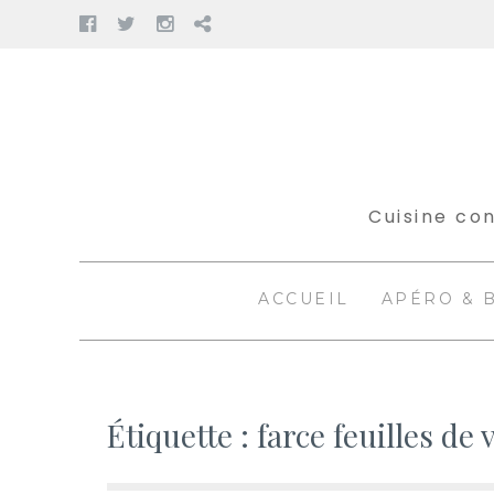
Facebook
Twitter
Instagram
Pinterest
Aller
au
contenu
Cuisine con
ACCUEIL
APÉRO & 
Étiquette :
farce feuilles de 