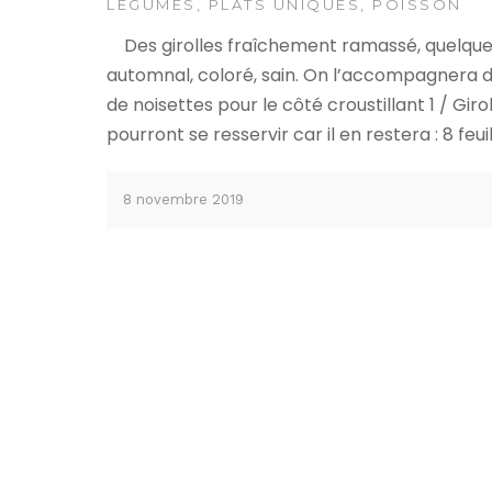
LÉGUMES
,
PLATS UNIQUES
,
POISSON
Des girolles fraîchement ramassé, quelques f
automnal, coloré, sain. On l’accompagner
de noisettes pour le côté croustillant 1 / Gir
pourront se resservir car il en restera : 8 feuil
8 novembre 2019