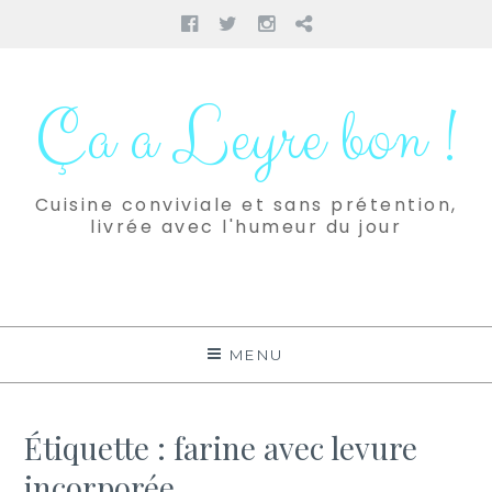
Facebook
Twitter
Instagram
Pinterest
Aller
au
Ça a Leyre bon !
contenu
Cuisine conviviale et sans prétention,
livrée avec l'humeur du jour
MENU
Étiquette :
farine avec levure
incorporée