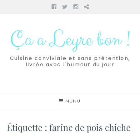
Facebook
Twitter
Instagram
Pinterest
Aller
au
Ça a Leyre bon !
contenu
Cuisine conviviale et sans prétention,
livrée avec l'humeur du jour
MENU
Étiquette :
farine de pois chiche