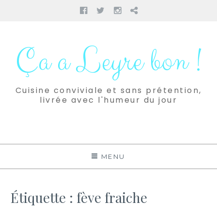
Facebook
Twitter
Instagram
Pinterest
Aller
au
Ça a Leyre bon !
contenu
Cuisine conviviale et sans prétention,
livrée avec l'humeur du jour
MENU
Étiquette :
fève fraiche